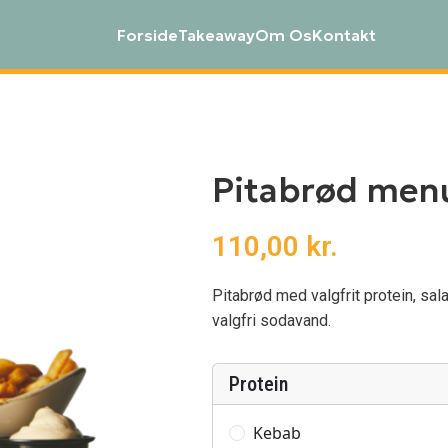
Forside
Takeaway
Om Os
Kontakt
Pitabrød men
110,00
kr.
Pitabrød med valgfrit protein, s
valgfri sodavand.