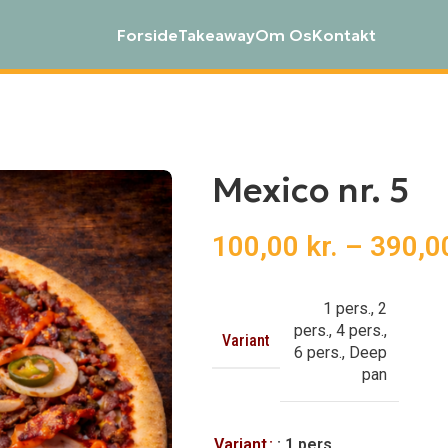
Forside
Takeaway
Om Os
Kontakt
Mexico nr. 5
100,00
kr.
–
390,
1 pers.
,
2
pers.
,
4 pers.
,
Variant
6 pers.
,
Deep
pan
Variant
: 1 pers.