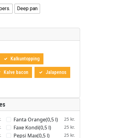
pers.
Deep pan