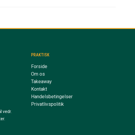
PRAKTISK
Forside
Om os
Takeaway
Kontakt
Handelsbetingelser
Privatlivspolitik
l vedr.
er.