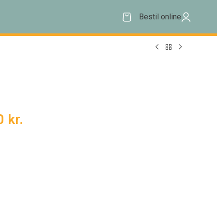
Bestil online
00
kr.