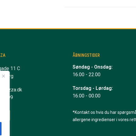
ZZA
ÅBNINGSTIDER
Søndag - Onsdag:
gade 11 C
16.00 - 22.00
ndborg
Torsdag - Lørdag:
anpizza.dk
16.00 - 00.00
 10 99
*Kontakt os hvis du har spørgsmå
allergene ingredienser i vores rett