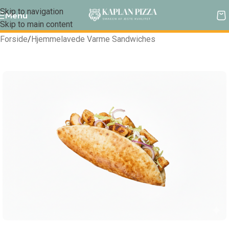
Skip to navigation
Menu
Skip to main content
Forside
/
Hjemmelavede Varme Sandwiches