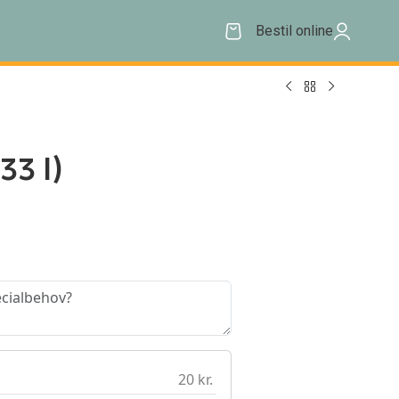
Bestil online
33 l)