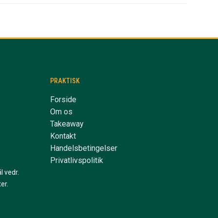
PRAKTISK
Forside
Om os
Takeaway
Kontakt
Handelsbetingelser
Privatlivspolitik
l vedr.
er.