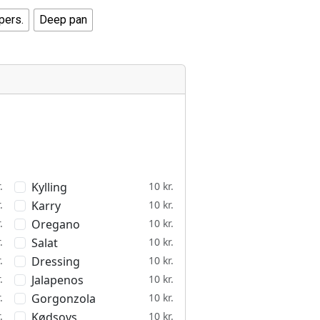
pers.
Deep pan