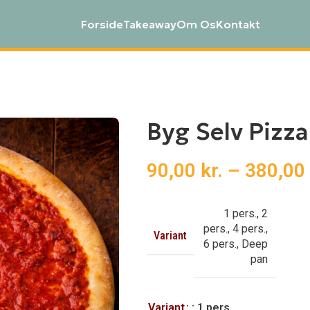
Forside
Takeaway
Om Os
Kontakt
Byg Selv Pizza
90,00
kr.
–
380,00
1 pers.
,
2
pers.
,
4 pers.
,
Variant
6 pers.
,
Deep
pan
Variant
: 1 pers.